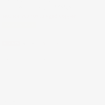
TAMAÑO DE CONDUCTO DE 10"-
ESPERA DE 1 A 2 SEMANAS.
SKU
RR-203-10X10-Aged Copper
Made in America
por
White River - Interior Décor
Precio original
Precio actual
$125.00
$119.00
Ahorre
5
%
Añadir a tu lista de deseos
Acabados
Tamaño
Cantidad