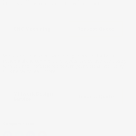
offerings for customers. Click below for a quote.
CNC Machining
Request Quote
We offer extensive millwork design services for both
residential and commercial projects. We collaborate closely
with you and professionals to turn your visions into reality.
Click below to learn more.
Millwork Design
Request Quote
Service
Compartir esto: