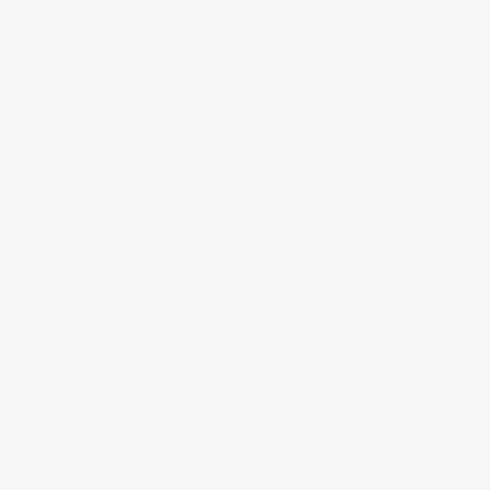
Añadir al carrito
Más opciones de pago
Returns are F.O.B. Buyer and are subject to a 20%
restocking fee.
Need Help? Call
1-800-558-0119
or
email
sales@whiteriver.com
We offer CNC capabilities for custom mouldings, arches, and
more with our CAMaster and CNC Router. This boosts
productivity, reduces waste, and expands our custom