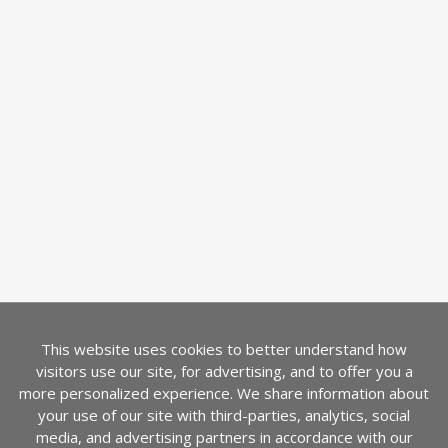
AYUDA AL CLIENTE
SUBSCRIBE
Join our mailing list.
Registrarse
Dirección de correo electrónico
IDIOMA
Español
PAÍS
Estados Unidos
(USD $)
This website uses cookies to better understand how
visitors use our site, for advertising, and to offer you a
more personalized experience. We share information about
your use of our site with third-parties, analytics, social
media, and advertising partners in accordance with our