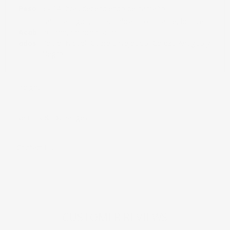
Peso
5 - 14 libras dependiendo del tamaño
Latón antiguo, oro sombra, oro brillante, bronce
Acab
frotado, bronce oscuro,
ados
Peltre, Níquel, Cobre Envejecido, Cerezo Antiguo y
Negro
Freight
Returns & Exchanges
Contact Us
CUSTOMER REVIEWS