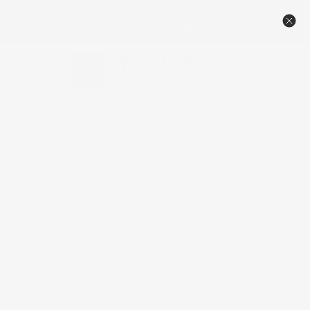
🔥NEW TAMBOUR PRICING – DESIGNED TO BEAT THE
COMPETITION 🏆
Menú
Ver
carrit
Contact Us
1-800-558-0119
Inicio
Rejilla estilo Luis XIV para tamaño de conducto de 10"-
Espera de 1 a 2 semanas.