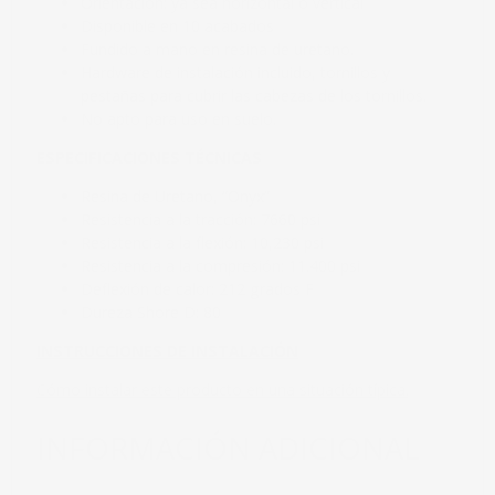
Orientación: ya sea horizontal o vertical
Disponible en 10 acabados
Fundido a mano en resina de uretano.
Hardware de instalación incluido, tornillos y
pestañas para cubrir las cabezas de los tornillos.
No apto para uso en suelo.
ESPECIFICACIONES TÉCNICAS
Resina de Uretano, “Onyx”
Resistencia a la tracción: 7660 psi
Resistencia a la flexión: 10,230 psi
Resistencia a la compresión: 11.400 psi
Deflexión de calor: 212 grados F
Dureza Shore D: 80
INSTRUCCIONES DE INSTALACIÓN
Cómo instalar este producto en una situación típica.
INFORMACIÓN ADICIONAL